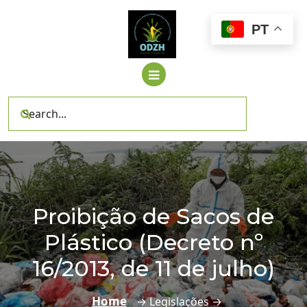
Skip
to
PT
content
Proibição de Sacos de
Plástico (Decreto nº
16/2013, de 11 de julho)
Home
→ Legislações →