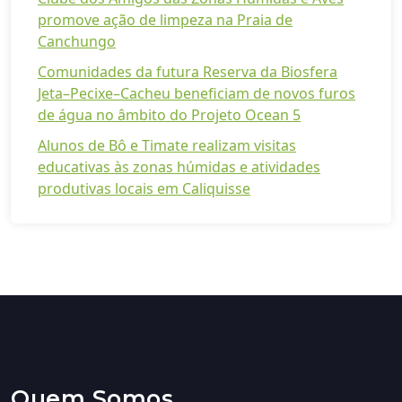
promove ação de limpeza na Praia de
Canchungo
Comunidades da futura Reserva da Biosfera
Jeta–Pecixe–Cacheu beneficiam de novos furos
de água no âmbito do Projeto Ocean 5
Alunos de Bô e Timate realizam visitas
educativas às zonas húmidas e atividades
produtivas locais em Caliquisse
Quem Somos