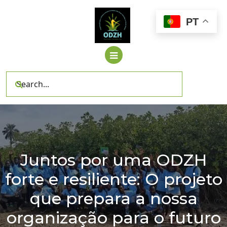
Skip
to
PT
content
Juntos por uma ODZH
forte e resiliente: O projeto
que prepara a nossa
organização para o futuro