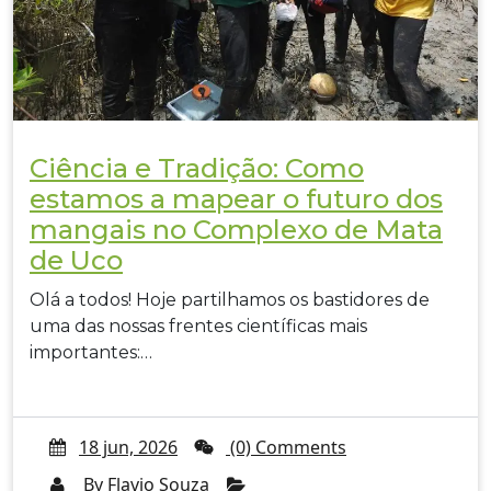
Ciência e Tradição: Como
estamos a mapear o futuro dos
mangais no Complexo de Mata
de Uco
Olá a todos! Hoje partilhamos os bastidores de
uma das nossas frentes científicas mais
importantes:…
18 jun, 2026
(0) Comments
By
Flavio Souza