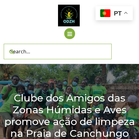
Skip
to
PT
content
Clube dos Amigos das
Zonas Húmidas e Aves
promove ação de limpeza
na Praia de Canchungo