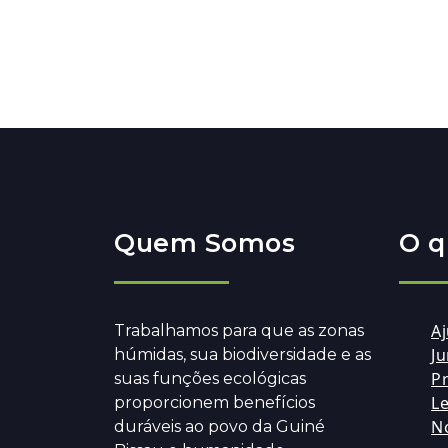
Quem Somos
O q
A
Trabalhamos para que as zonas
Ju
húmidas, sua biodiversidade e as
Pr
suas funções ecológicas
Le
proporcionem benefícios
No
duráveis ao povo da Guiné