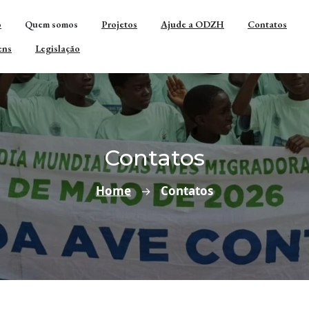
o
Quem somos
Projetos
Ajude a ODZH
Contatos
ens
Legislação
Contatos
Home
Contatos
→