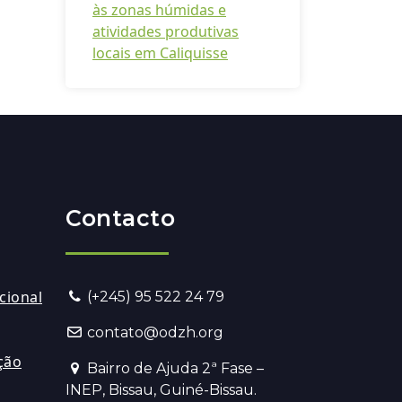
às zonas húmidas e
atividades produtivas
locais em Caliquisse
Contacto
cional
(+245) 95 522 24 79
contato@odzh.org
ção
Bairro de Ajuda 2ª Fase –
INEP, Bissau, Guiné-Bissau.