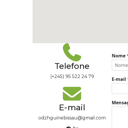
Nome
Telefone
N
(+245) 95 522 24 79
o
E-mail
m
e
Mens
E-mail
odzhguinebissau@gmail.com