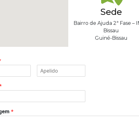
Sede
Bairro de Ajuda 2ª Fase – 
Bissau
Guiné-Bissau
*
S
o
*
b
r
e
n
o
agem
*
m
e