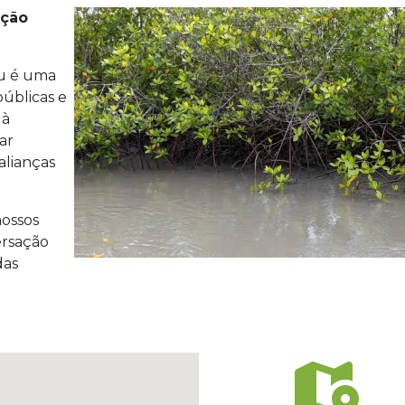
ação
au é uma
públicas e
 à
ar
alianças
nossos
ersação
das