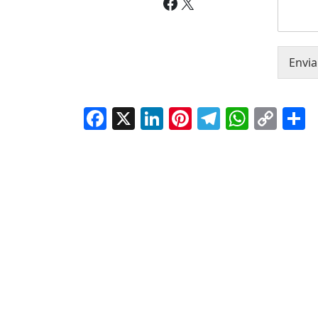
Facebook
X
Envia
Facebook
X
LinkedIn
Pinterest
Telegra
Whats
Cop
S
Lin