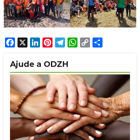
Facebook
X
LinkedIn
Pinterest
Telegram
WhatsApp
Copy
Share
Link
Ajude a ODZH