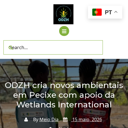
Skip
to
PT
content
ODZH cria novos ambientais
em Pecixe com apoio da
Wetlands International
By
Meio Dia
15 maio, 2026