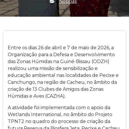
Notícias
Home
Notícias
ODZH Cria Novos
→
→
Ambientais Em Pecixe Com Apoio Da Wetlands
International
Entre os dias 26 de abril e 7 de maio de 2026, a
Organização para a Defesa e Desenvolvimento
das Zonas Húmidas na Guiné-Bissau (ODZH)
realizou uma missão de sensibilização e
educação ambiental nas localidades de Pecixe e
Canchungo, na região de Cacheu, no âmbito da
criação de 13 Clubes de Amigos das Zonas
Húmidas e Aves (CAZHA).
A atividade foi implementada com o apoio da
Wetlands International, no âmbito do Projeto
TPNT2 no quadro do processo de criação da
futura Reserva da Biosfera Jeta, Pecixe e Cacheu,