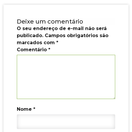
de
o
n
m
p
n
Post
o
p
k
Deixe um comentário
k
O seu endereço de e-mail não será
publicado.
Campos obrigatórios são
marcados com
*
Comentário
*
Nome
*