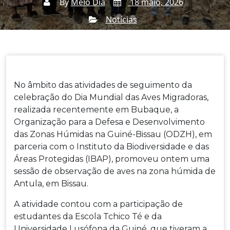
By
Meio Dia
18 maio, 2026
Notícias
Home
Notícias
Observação De Aves Em
→
→
Antula Reforça Celebração Do Dia Mundial Das Aves
Migradoras
No âmbito das atividades de seguimento da
celebração do Dia Mundial das Aves Migradoras,
realizada recentemente em Bubaque, a
Organização para a Defesa e Desenvolvimento
das Zonas Húmidas na Guiné-Bissau (ODZH), em
parceria com o Instituto da Biodiversidade e das
Áreas Protegidas (IBAP), promoveu ontem uma
sessão de observação de aves na zona húmida de
Antula, em Bissau.
A atividade contou com a participação de
estudantes da Escola Tchico Té e da
Universidade Lusófona da Guiné, que tiveram a