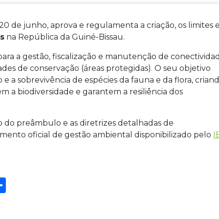
20 de junho, aprova e regulamenta a criação, os limites 
s
na República da Guiné-Bissau.
para a gestão, fiscalização e manutenção de conectivida
ades de conservação (áreas protegidas). O seu objetivo
ão e a sobrevivência de espécies da fauna e da flora, crian
a biodiversidade e garantem a resiliência dos
 do preâmbulo e as diretrizes detalhadas de
nto oficial de gestão ambiental disponibilizado pelo
I
S
h
ar