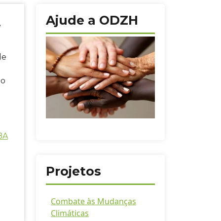
Ajude a ODZH
e
de
do
BA
Projetos
Combate às Mudanças
Climáticas