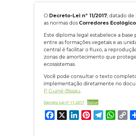
O
Decreto-Lei nº 11/2017
, datado de 
as normas dos
Corredores Ecológico
Este diploma legal estabelece a base 
entre as formações vegetais e as unid
central é facilitar o fluxo, a reproduç
zonas de amortecimento que protegem 
ecossistemas.
Você pode consultar o texto completo
implementação diretamente no docume
P Guiné-Bissau
.
Decreto-Lei nº 11-2017
Baixar
F
X
Li
Pi
T
W
C
a
n
nt
el
h
o
c
k
er
e
at
p