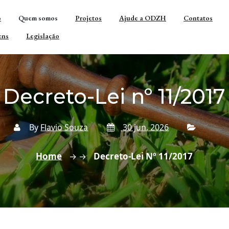
o
Quem somos
Projetos
Ajude a ODZH
Contatos
ens
Legislação
Decreto-Lei nº 11/2017
By
Flavio Souza
30 jun, 2026
Home
Decreto-Lei Nº 11/2017
→ →