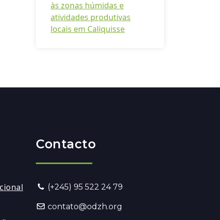
às zonas húmidas e
atividades produtivas
locais em Caliquisse
Contacto
cional
(+245) 95 522 24 79
contato@odzh.org