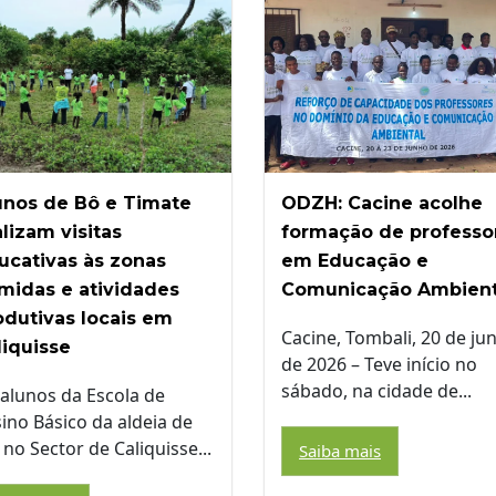
unos de Bô e Timate
ODZH: Cacine acolhe
alizam visitas
formação de professo
ucativas às zonas
em Educação e
midas e atividades
Comunicação Ambient
odutivas locais em
Cacine, Tombali, 20 de ju
liquisse
de 2026 – Teve início no
sábado, na cidade de...
alunos da Escola de
ino Básico da aldeia de
 no Sector de Caliquisse...
Saiba mais