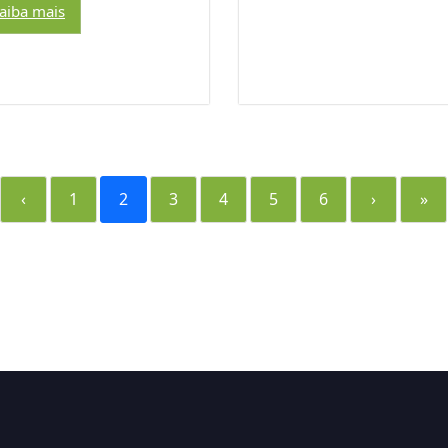
aiba mais
‹
1
2
3
4
5
6
›
»
m
App
y
hare
k