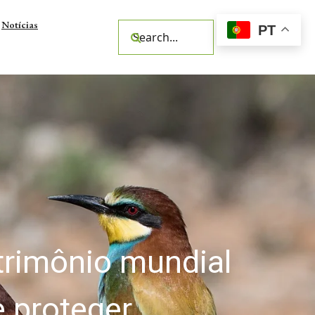
Notícias
PT
zonas húmidas é
rvação com as