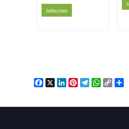
S
Saiba mais
Facebook
X
LinkedIn
Pinterest
Telegra
Whats
Cop
S
Lin