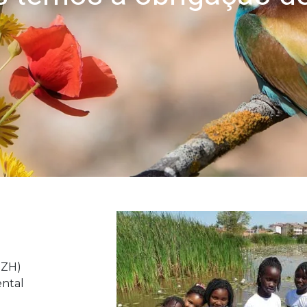
comunidades locais
DZH)
ental