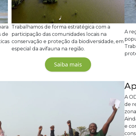
para
Trabalhamos de forma estratégica com a
A re
s de
participação das comunidades locais na
popu
icas
conservação e proteção da biodiversidade, em
Trab
especial da avifauna na região.
prot
Saiba mais
Ap
A OD
de r
zona
Aind
e co
cons