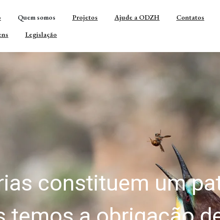
o
Quem somos
Projetos
Ajude a ODZH
Contatos
ens
Legislação
stão sustentável das 
aos desafios de conse