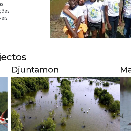
as
ções
eis
jectos
Djuntamon
Ma