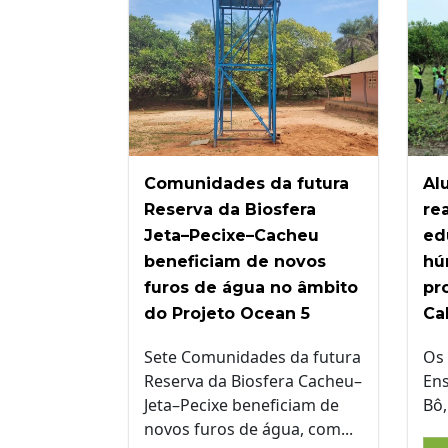
Comunidades da futura
Al
Reserva da Biosfera
re
Jeta–Pecixe–Cacheu
ed
beneficiam de novos
hú
furos de água no âmbito
pr
do Projeto Ocean 5
Ca
Sete Comunidades da futura
Os 
Reserva da Biosfera Cacheu–
Ens
Jeta–Pecixe beneficiam de
Bô,
novos furos de água, com...