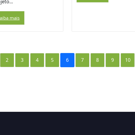
jeto...
aiba mais
2
3
4
5
6
7
8
9
10
m
App
y
hare
k