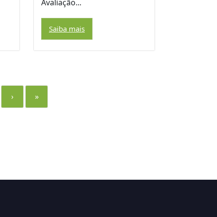
Avaliação...
Saiba mais
›
»