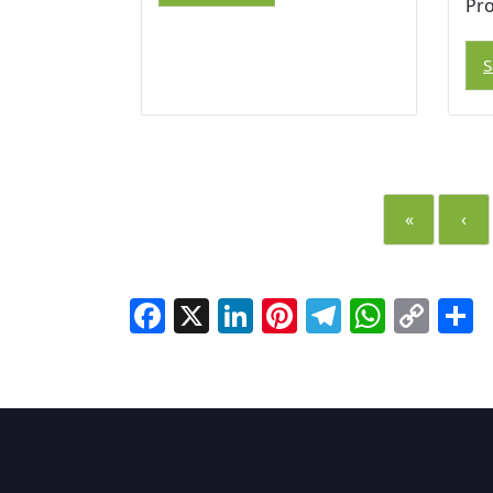
Pro
S
«
‹
Facebook
X
LinkedIn
Pinterest
Telegra
Whats
Cop
S
Lin