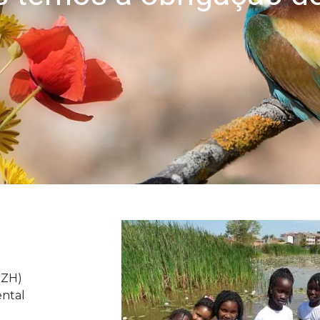
comunidades locais
DZH)
ental