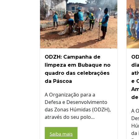
ODZH: Campanha de
OD
limpeza em Bubaque no
di
quadro das celebrações
at
da Páscoa
e 
Am
A Organização para a
de
Defesa e Desenvolvimento
das Zonas Húmidas (ODZH),
A O
através do seu polo...
De
Hú
da
Saiba mais