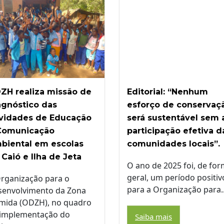
ZH realiza missão de
Editorial: “Nenhum
agnóstico das
esforço de conservaç
ividades de Educação
será sustentável sem 
Comunicação
participação efetiva d
biental em escolas
comunidades locais”.
 Caió e Ilha de Jeta
O ano de 2025 foi, de fo
geral, um período positiv
rganização para o
para a Organização para..
senvolvimento da Zona
mida (ODZH), no quadro
 implementação do
Saiba mais