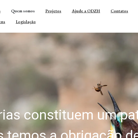
o
Quem somos
Projetos
Ajude a ODZH
Contatos
ens
Legislação
tão sustentável das 
aos desafios de conser