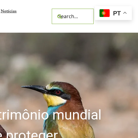
Notícias
PT
zonas húmidas é
vação com as