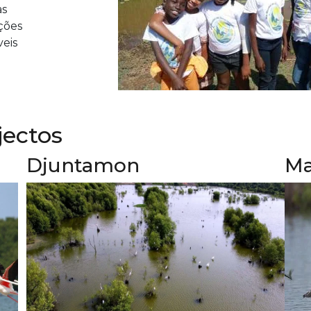
as
ções
eis
jectos
Djuntamon
Ma