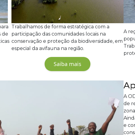
para
Trabalhamos de forma estratégica com a
A re
s de
participação das comunidades locais na
popu
icas
conservação e proteção da biodiversidade, em
Trab
especial da avifauna na região.
prot
Saiba mais
Ap
A OD
de r
zona
Aind
e co
cons