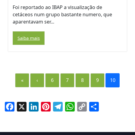
Foi reportado ao IBAP a visualização de
cetáceos num grupo bastante numero, que
aparentavam ser...
Saiba mais
«
‹
6
7
8
9
10
Facebook
X
LinkedIn
Pinterest
Telegram
WhatsApp
Copy
Share
Link