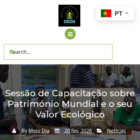
Skip
to
PT
content
Sessão de Capacitação sobre
Património Mundial e o seu
Valor Ecológico
By
Meio Dia
20 fev, 2026
Notícias