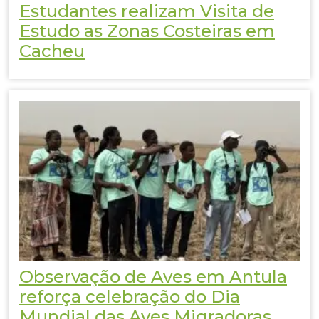
Estudantes realizam Visita de
Estudo as Zonas Costeiras em
Cacheu
Observação de Aves em Antula
reforça celebração do Dia
Mundial das Aves Migradoras