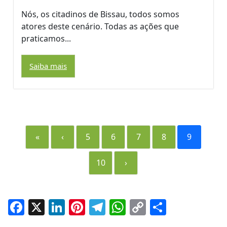
Nós, os citadinos de Bissau, todos somos
atores deste cenário. Todas as ações que
praticamos...
Saiba mais
«
‹
5
6
7
8
9
10
›
Facebook
X
LinkedIn
Pinterest
Telegram
WhatsApp
Copy
Share
Link