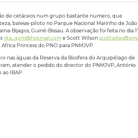
ação de cetáceos num grupo bastante numero, que
eza, baleias-piloto no Parque Nacional Marinho de João
ama-Bijagos, Guiné-Bissau. A observação foi feita no dia 1
es
rita_gom@hotmail.com
e Scott Wilson
scottwilso@gma
Africa Princess do PNO para PNMJVP.
aro nas águas da Reserva da Biosfera do Arquipélago de
idiram, atender o pedido do director do PNMJVP, António
o ao IBAP.