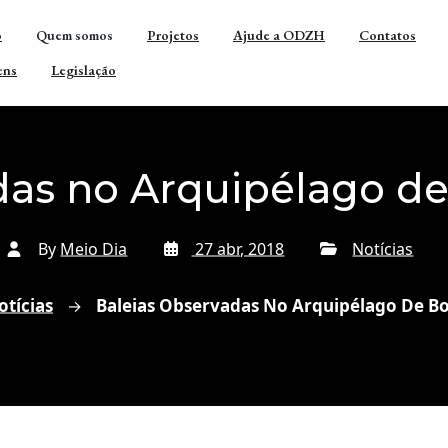
o
Quem somos
Projetos
Ajude a ODZH
Contatos
ens
Legislação
das no Arquipélago d
By
Meio Dia
27 abr, 2018
Notícias
otícias
Baleias Observadas No Arquipélago De B
→