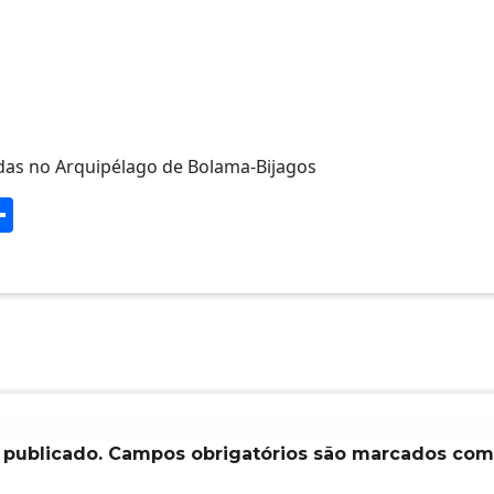
das no Arquipélago de Bolama-Bijagos
S
h
ar
e
 publicado.
Campos obrigatórios são marcados co