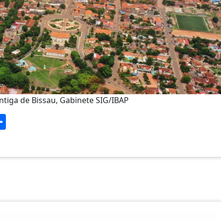
antiga de Bissau, Gabinete SIG/IBAP
S
h
ar
e