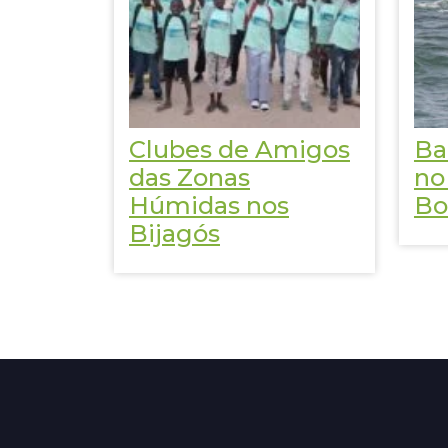
Clubes de Amigos
Ba
das Zonas
no
Húmidas nos
Bo
Bijagós