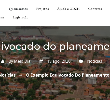
o
Quem somos
Projetos
Ajude a ODZH
Contatos
ens
Legislação
ivocado do planeamen
By
Meio Dia
19 ago, 2020
Notícias
Notícias
O Exemplo Equivocado Do Planeamento 
→