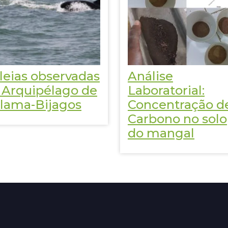
leias observadas
Análise
 Arquipélago de
Laboratorial:
lama-Bijagos
Concentração d
Carbono no solo
do mangal