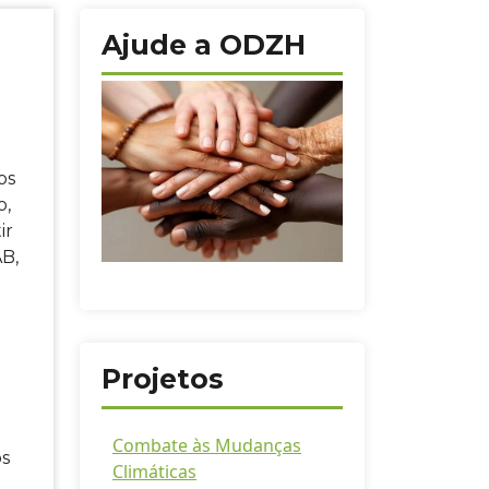
Ajude a ODZH
os
o,
ir
AB,
a
Projetos
Combate às Mudanças
os
Climáticas