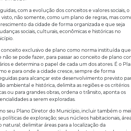
uidas, com a evolução dos conceitos e valores sociais, o
er visto, não somente, como um plano de regras, mas com
crescimento da cidade de forma organizada e que seja
anças sociais, culturais, econômicas e históricas no
cípio.
conceito exclusivo de plano como norma instituída que
e não se pode fazer, para passar ao conceito de plano c
ios e determina o papel de cada um dos atores. É o Pl
mo e para onde a cidade cresce, sempre de forma
eguidas para alcançar este desenvolvimento previsto pa
 ambiental e histórica, delimita as regiões e os critérios
as ou para grandes obras, ordena o trânsito, aponta os
tencialidades a serem exploradas.
no seu Plano Diretor do Município, incluir também o me
 políticas de exploração; seus núcleos habitacionais, áre
 natural; delimitar áreas para a localização da