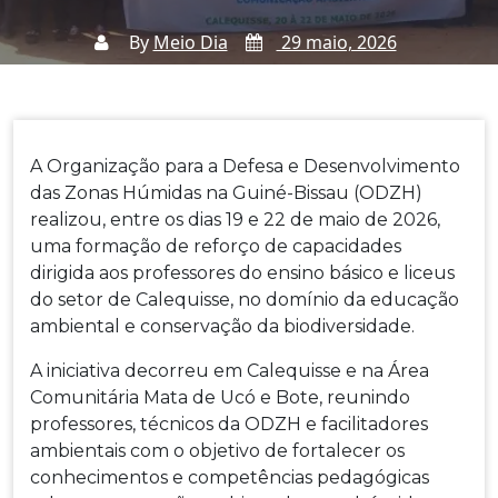
By
Meio Dia
29 maio, 2026
Notícias
Home
Notícias
Formação Dos Professores
→
→
A Organização para a Defesa e Desenvolvimento
Em Educação Ambiental Reforça Sensibilização Para
das Zonas Húmidas na Guiné-Bissau (ODZH)
Futura Reserva De Biosfera Jeta-Pecixe-Cacheu
realizou, entre os dias 19 e 22 de maio de 2026,
uma formação de reforço de capacidades
dirigida aos professores do ensino básico e liceus
do setor de Calequisse, no domínio da educação
ambiental e conservação da biodiversidade.
A iniciativa decorreu em Calequisse e na Área
Comunitária Mata de Ucó e Bote, reunindo
professores, técnicos da ODZH e facilitadores
ambientais com o objetivo de fortalecer os
conhecimentos e competências pedagógicas