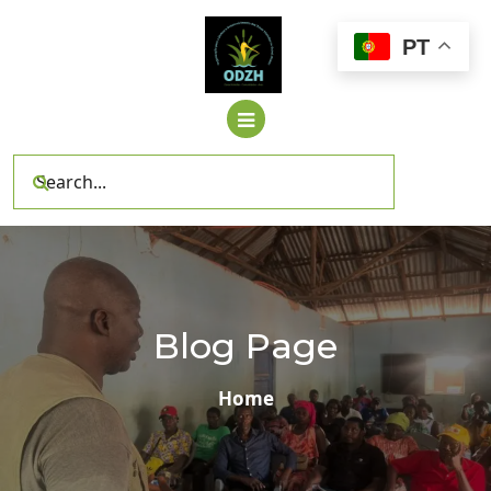
Skip
to
PT
content
Blog Page
Home