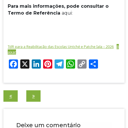
Para mais informações, pode consultar o
Termo de Referência
aqui:
TdR para a Reabilitação das Escolas Untché e Patche Iala – 2026
B
aixar
F
X
Li
Pi
T
W
C
S
a
n
nt
el
h
o
h
c
k
er
e
at
p
ar
e
e
e
g
s
y
e
Navegação
b
dI
st
ra
A
Li
de
o
n
m
p
n
Post
o
p
k
Deixe um comentário
k