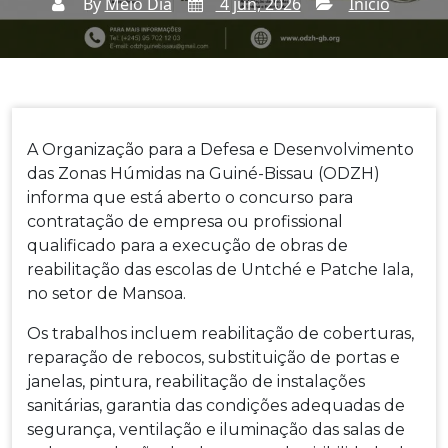
By
Meio Dia
4 jun, 2026
Inicio
Home
Inicio
CONCURSO ABERTO:
→
→
Contratação De Empresa Para Reabilitação Das
Escolas De Untché E Patche Ialá
A Organização para a Defesa e Desenvolvimento
das Zonas Húmidas na Guiné-Bissau (ODZH)
informa que está aberto o concurso para
contratação de empresa ou profissional
qualificado para a execução de obras de
reabilitação das escolas de Untché e Patche Iala,
no setor de Mansoa.
Os trabalhos incluem reabilitação de coberturas,
reparação de rebocos, substituição de portas e
janelas, pintura, reabilitação de instalações
sanitárias, garantia das condições adequadas de
segurança, ventilação e iluminação das salas de