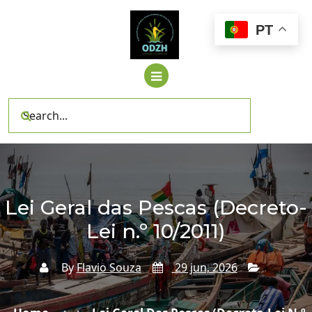
Skip
to
PT
content
Lei Geral das Pescas (Decreto-
Lei n.º 10/2011)
By
Flavio Souza
29 jun, 2026