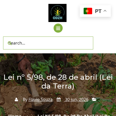
Skip
to
PT
content
Lei nº 5/98, de 28 de abril (Lei
da Terra)
By
Flavio Souza
30 jun, 2026