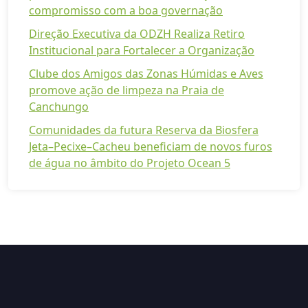
compromisso com a boa governação
Direção Executiva da ODZH Realiza Retiro
Institucional para Fortalecer a Organização
Clube dos Amigos das Zonas Húmidas e Aves
promove ação de limpeza na Praia de
Canchungo
Comunidades da futura Reserva da Biosfera
Jeta–Pecixe–Cacheu beneficiam de novos furos
de água no âmbito do Projeto Ocean 5