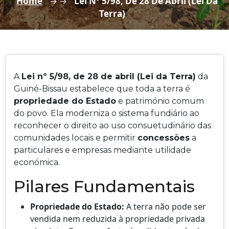
Home
Lei Nº 5/98, De 28 De Abril (Lei Da
→ →
Terra)
A
Lei nº 5/98, de 28 de abril (Lei da Terra)
da
Guiné-Bissau estabelece que toda a terra é
propriedade do Estado
e património comum
do povo. Ela moderniza o sistema fundiário ao
reconhecer o direito ao uso consuetudinário das
comunidades locais e permitir
concessões
a
particulares e empresas mediante utilidade
económica.
Pilares Fundamentais
Propriedade do Estado:
A terra não pode ser
vendida nem reduzida à propriedade privada