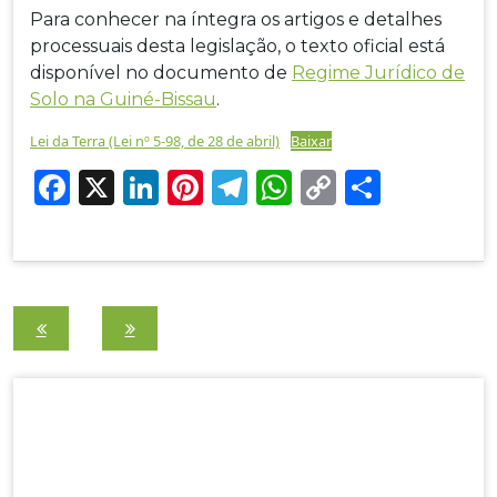
Para conhecer na íntegra os artigos e detalhes
processuais desta legislação, o texto oficial está
disponível no documento de
Regime Jurídico de
Solo na Guiné-Bissau
.
Lei da Terra (Lei nº 5-98, de 28 de abril)
Baixar
F
X
Li
Pi
T
W
C
S
a
n
nt
el
h
o
h
c
k
er
e
at
p
ar
e
e
e
g
s
y
e
Navegação
b
dI
st
ra
A
Li
o
n
m
p
n
de
o
p
k
Post
k